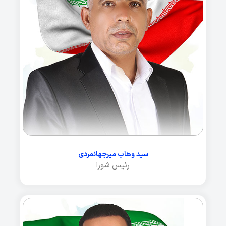
سید وهاب میرجهانمردی
رئیس شورا