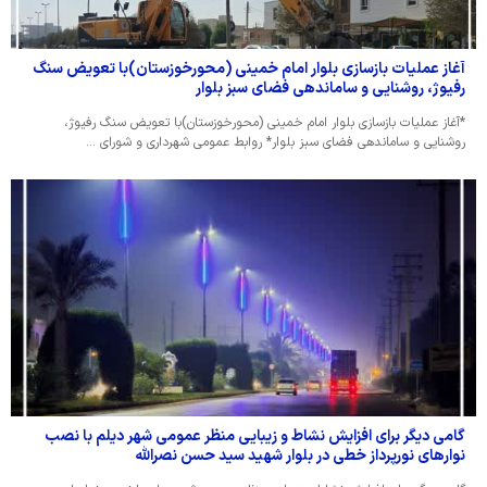
آغاز عملیات بازسازی بلوار امام خمینی (محورخوزستان)با تعویض سنگ
رفیوژ، روشنایی و ساماندهی فضای سبز بلوار
*آغاز عملیات بازسازی بلوار امام خمینی (محورخوزستان)با تعویض سنگ رفیوژ،
روشنایی و ساماندهی فضای سبز بلوار* روابط عمومی شهرداری و شورای …
گامی دیگر برای افزایش نشاط و زیبایی منظر عمومی شهر دیلم با نصب
نوارهای نورپرداز خطی در بلوار شهید سید حسن نصرالله