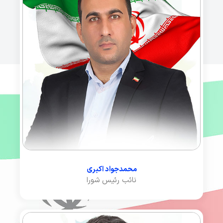
محمدجواد اکبری
نائب رئیس شورا